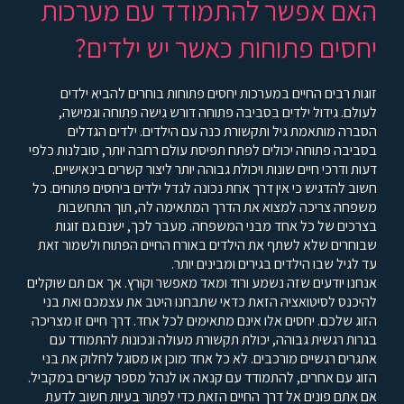
האם אפשר להתמודד עם מערכות
יחסים פתוחות כאשר יש ילדים?
זוגות רבים החיים במערכות יחסים פתוחות בוחרים להביא ילדים
לעולם. גידול ילדים בסביבה פתוחה דורש גישה פתוחה וגמישה,
הסברה מותאמת גיל ותקשורת כנה עם הילדים. ילדים הגדלים
בסביבה פתוחה יכולים לפתח תפיסת עולם רחבה יותר, סובלנות כלפי
דעות ודרכי חיים שונות ויכולת גבוהה יותר ליצור קשרים בינאישיים.
חשוב להדגיש כי אין דרך אחת נכונה לגדל ילדים ביחסים פתוחים. כל
משפחה צריכה למצוא את הדרך המתאימה לה, תוך התחשבות
בצרכים של כל אחד מבני המשפחה. מעבר לכך, ישנם גם זוגות
שבוחרים שלא לשתף את הילדים באורח החיים הפתוח ולשמור זאת
עד לגיל שבו הילדים בגירים ומבינים יותר.
אנחנו יודעים שזה נשמע ורוד ומאד מאפשר וקורץ. אך אם תם שוקלים
להיכנס לסיטואציה הזאת כדאי שתבחנו היטב את עצמכם ואת בני
הזוג שלכם. יחסים אלו אינם מתאימים לכל אחד. דרך חיים זו מצריכה
בגרות רגשית גבוהה, יכולת תקשורת מעולה ונכונות להתמודד עם
אתגרים רגשיים מורכבים. לא כל אחד מוכן או מסוגל לחלוק את בני
הזוג עם אחרים, להתמודד עם קנאה או לנהל מספר קשרים במקביל.
אם אתם פונים אל דרך החיים הזאת כדי לפתור בעיות חשוב לדעת