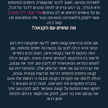
לחשדות ופגיעה. חשוב לזכור שתקשורת ביחסים הפתוחים
היא תהליך. בני הזוג צריכים להיות מוכנים לדבר על הכל,
גם על נושאים רגישים או לא נעימים
אתר שוגר דדי מומלץ
עשוי לספק פלטפורמה מתאימה עבור אלו המחפשים סוג
קשר כזה.
מה עושים עם הקנאה
?
אם אתם מרגישים קנאה חשוב לדעת שהקנאה היא רגש
טבעי והיא יכולה לצוץ גם במערכות יחסים פתוחות. עם
זאת במקום לראות בקנאה איום, זוגות רבים בוחרים
לראות בה הזדמנות לצמיחה אישית וזוגית. הקנאה יכולה
לשמש כמראה המאפשרת לנו להבין טוב יותר את עצמנו,
את הצרכים וגם את חוסר הביטחון שלנו. ההתמודדות עם
קנאה ביחסים פתוחים דורשת מודעות עצמית גבוהה,
יכולת לזהות את מקורות הקנאה והבנה כי רגשות אלו אינם
בהכרח משקפים את המציאות. זוגות רבים מוצאים כי
דווקא השיח הפתוח על קנאה מאפשר להם להבין טוב יותר
את עצמם ואת בני זוגם, לחזק את הקשר ביניהם ולפתח
חוסן רגשי.