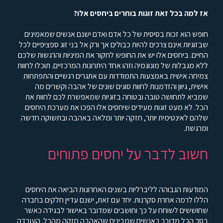
אז למה בכל זאת זוגות בוחרים ביחסים אלו
?
חופש הוא זכות בסיסית של כל אדם ואדם ישנם אנשים שמאמינים
שבזוגיות אינם צרכים להיות כבולים אך ורק אל בני זוג ספציפיים לכל
החיים. ביחסים אלו יש את החופש לחקור את המיניות והרגשות שלכם
ללא מגבלות של מונוגמיה וזהו אחד היתרונות המרכזיים. תוכלו לחוות
צמיחה אישית באמצעות התמודדות עם אתגרים רגשיים והתפתחות
אישית, גיוון והזדמנות לחוות סוגים שונים של אהבה וקשרים מה
שמביא לתחושה טובה ובטוחה בזוגיות שמאפשרת לכם לחוות את
הכל. לא מעט זוגות מעידים שיחסים אלו הפכו את מערכת היחסים
שלהם לאינטימית יותר, חזקה יותר ומלאה באהבה ובתשוקה חדשה
ומרגשת.
חשוב לדבר על יחסים פתוחים
המודעות הגבוהה לליברליות בשנים האחרונות הביאה את היחסים
הללו לרמה אחרת סקרנות. יחד עם זאת, ישנם עדיין חלקים בחברה
שחוששים לשוחח על כך וחושבים שמדובר באישור לבגידה כאשר
בסך הכל מדובר באנשים שמבינים שהאהבה חזקה מהכל. העובדה