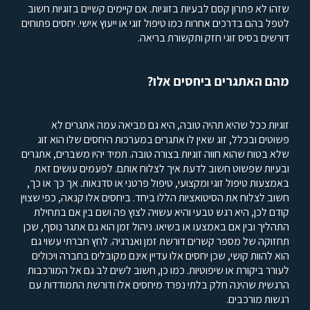
שזהו לא פתרון קסם לבעיות בזוגיות. אם קיימים קשיים בזוגיות חשוב
לטפל בהם בדרכים אחרות כמו טיפול זוגי או ייעוץ אישי. יחסים פתוחים
דורשים בסיס זוגי חזק ותקשורת בריאה.
מהם האתגרים ביחסים אלו?
זוגיות ככל שהיא תהיה טובה, היא גם מביאה עמה אתגרים לא
פשוטים ובכלל, זוג שאין לו אתגרים במערכות היחסים שלו הוא זוג
שלא בטוח שהוא חווה זוגיות בצורה טובה. תמיד יהיו משברים, אתגרים
ובעיות שפשוט חשוב לדעת איך לצלוח אותם. לפעמים עושים זאת
באמצעות טיפול זוגי ומקצועי, טיפול פרטני או סדנאות. אך כך או כך,
חשוב לצלוח את הסיטואציות הללו ביחד. ביחסים אלו קנאה, כפי שצוין
קודם לכן, היא רגש טבעי והיא עשויה לצוץ פה ושם בין אם בתחילת
התהליך ובין אם באמצעו או בשיאו. ניהול זמן הוא גם אתגר נוסף, שכן
תחזוקה של מספר קשרים דורשת זמן ואנרגיה. לחץ חברתי עשוי גם
הוא להוות קושי, שכן יחסים אלו עדיין אינם מקובלים בחברה ויכולים
לעורר ביקורת או שיפוטיות. כמו כן, חשוב לשים לב גם אל המורכבות
הרגשית שהינה חלק בלתי נפרד מיחסים אלו ודורשת התמודדות עם
רגשות מורכבים.